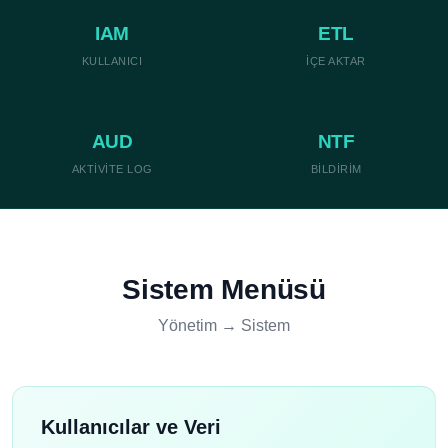
IAM
ETL
KULLANICI
İÇE AKTAR
AUD
NTF
AKTIVITE LOG
BILDIRIM
Sistem Menüsü
Yönetim → Sistem
Kullanıcılar ve Veri