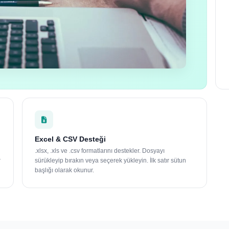
Excel & CSV Desteği
.xlsx, .xls ve .csv formatlarını destekler. Dosyayı
r
sürükleyip bırakın veya seçerek yükleyin. İlk satır sütun
başlığı olarak okunur.