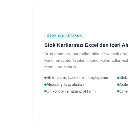
STOK İÇE AKTARMA
Stok Kartlarınızı Excel'den İçeri Al
Ürün tanımları, barkodlar, birimler ve stok grup
Farklı envanter listelerini kendi kolon adlarını
modülüne aktarın.
Stok tanımı, barkod, birim eşleştirme
Stok 
Alış/satış fiyat alanları
Açılı
Ön kontrol ile hatasız aktarım
Örne