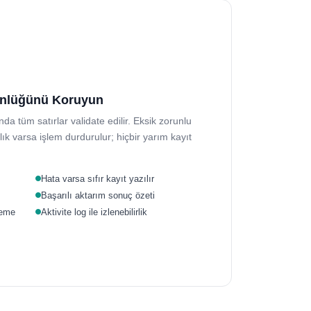
tünlüğünü Koruyun
a tüm satırlar validate edilir. Eksik zorunlu
lık varsa işlem durdurulur; hiçbir yarım kayıt
Hata varsa sıfır kayıt yazılır
Başarılı aktarım sonuç özeti
neme
Aktivite log ile izlenebilirlik