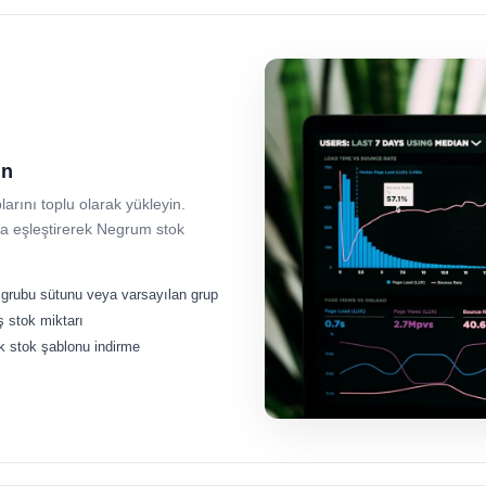
ın
larını toplu olarak yükleyin.
zla eşleştirerek Negrum stok
grubu sütunu veya varsayılan grup
ş stok miktarı
k stok şablonu indirme