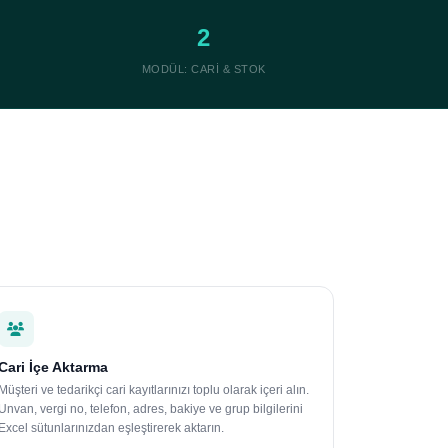
2
MODÜL: CARI & STOK
Cari İçe Aktarma
Müşteri ve tedarikçi cari kayıtlarınızı toplu olarak içeri alın.
Unvan, vergi no, telefon, adres, bakiye ve grup bilgilerini
Excel sütunlarınızdan eşleştirerek aktarın.