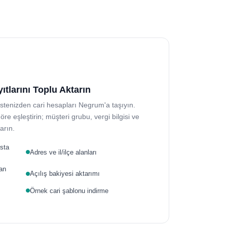
ıtlarını Toplu Aktarın
istenizden cari hesapları Negrum'a taşıyın.
re eşleştirin; müşteri grubu, vergi bilgisi ve
arın.
osta
Adres ve il/ilçe alanları
an
Açılış bakiyesi aktarımı
Örnek cari şablonu indirme