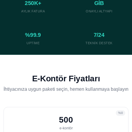
250K+
GİB
AYLIK FATURA
ONAYLI ALTYAPI
%99.9
7/24
UPTIME
TEKNIK DESTEK
E-Kontör Fiyatları
İhtiyacınıza uygun paketi seçin, hemen kullanmaya başlayın
%0
500
e-kontör