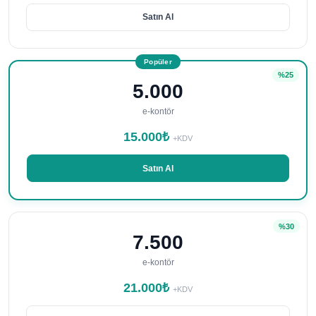
Satın Al
Popüler
%25
5.000
e-kontör
15.000₺
+KDV
Satın Al
%30
7.500
e-kontör
21.000₺
+KDV