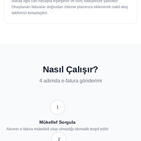
olarak ilgili cari hesapla eşleştirilir ve borç bakiyenize yansıtılır.
Onaylanan faturalar doğrudan ödeme planınıza eklenerek nakit akış
takibinizi kolaylaştırır.
Nasıl Çalışır?
4 adımda e-fatura gönderimi
1
Mükellef Sorgula
Alıcının e-fatura mükellefi olup olmadığı otomatik tespit edilir
2