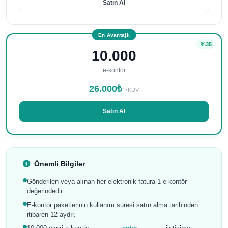
Satın Al
En Avantajlı
%35
10.000
e-kontör
26.000₺
+KDV
Satın Al
Önemli Bilgiler
Gönderilen veya alınan her elektronik fatura 1 e-kontör
değerindedir.
E-kontör paketlerinin kullanım süresi satın alma tarihinden
itibaren 12 aydır.